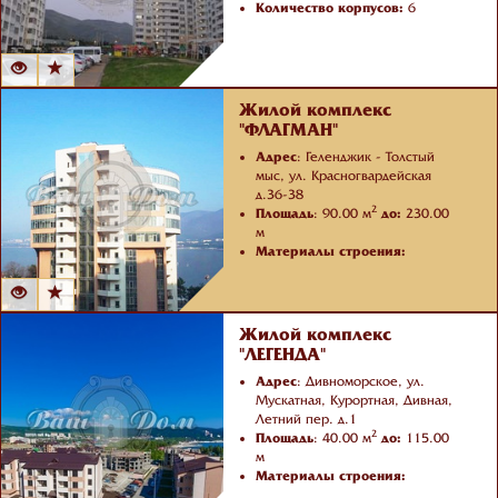
Количество корпусов:
6
Жилой комплекс
"ФЛАГМАН"
Адрес
: Геленджик - Толстый
мыс, ул. Красногвардейская
д.36-38
2
Площадь
: 90.00 м
до:
230.00
м
Материалы строения:
Монолитный
Количество корпусов:
3
Жилой комплекс
"ЛЕГЕНДА"
Адрес
: Дивноморское, ул.
Мускатная, Курортная, Дивная,
Летний пер. д.1
2
Площадь
: 40.00 м
до:
115.00
м
Материалы строения:
Монолитный