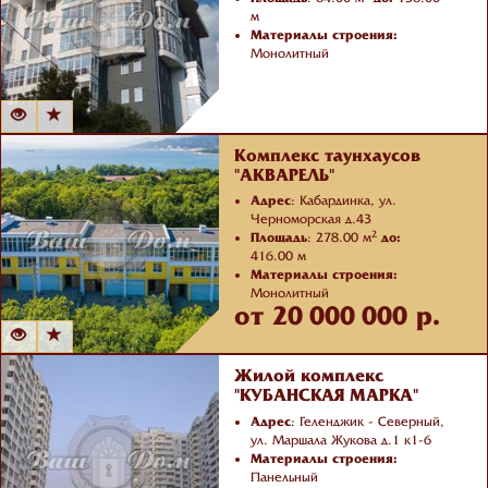
м
Материалы строения:
Монолитный
Количество корпусов:
1
Комплекс таунхаусов
"АКВАРЕЛЬ"
Адрес
: Кабардинка, ул.
Черноморская д.43
2
Площадь
: 278.00 м
до:
416.00 м
Материалы строения:
Монолитный
от 20 000 000 р.
Количество корпусов:
2
Жилой комплекс
"КУБАНСКАЯ МАРКА"
Адрес
: Геленджик - Северный,
ул. Маршала Жукова д.1 к1-6
Материалы строения:
Панельный