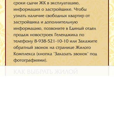
сроки сдачи ЖК в эксплуатацию,
информация о застройщике. Чтобы
узнать наличие свободных квартир от
застройщика и дополнительную
информацию, позвоните в Единый отдел
продаж новостроек Геленджика по
телефону 8-938-521-10-10 или Закажите
обратный звонок на странице Жилого
Комплекса (кнопка "Заказать звонок" под
фотографиями).
КАК ВЫБРАТЬ ЖИЛОЙ
КОМПЛЕКС ДЛЯ ПОКУПКИ
КВАРТИРЫ
Город курорт Геленджик уникален своим
расположением, климатическими
условиями и богатством природных
ресурсов. Он находится на побережье