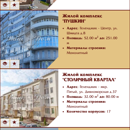
Количество корпусов:
29
Жилой комплекс
"ПУШКИН"
Адрес
: Геленджик - Центр, ул.
Шмидта д.8
2
Площадь
: 52.00 м
до:
251.00
м
Материалы строения:
Монолитный
Количество корпусов:
3
Жилой комплекс
"СТОЛИЧНЫЙ КВАРТАЛ"
Адрес
: Геленджик - мкр.
Пятый, ул. Дивноморская д.37
2
Площадь
: 32.00 м
до:
80.00 м
Материалы строения:
Монолитный
Количество корпусов:
17