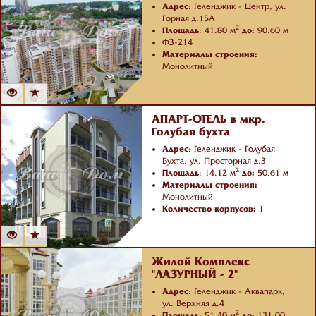
Адрес
: Геленджик - Центр, ул.
Горная д.15А
2
Площадь
: 41.80 м
до:
90.60 м
ФЗ-214
Материалы строения:
Монолитный
Количество корпусов:
3
АПАРТ-ОТЕЛЬ в мкр.
Голубая бухта
Адрес
: Геленджик - Голубая
Бухта, ул. Просторная д.3
2
Площадь
: 14.12 м
до:
50.61 м
Материалы строения:
Монолитный
Количество корпусов:
1
Жилой Комплекс
"ЛАЗУРНЫЙ - 2"
Адрес
: Геленджик - Аквапарк,
ул. Верхняя д.4
2
Площадь
: 51.40 м
до:
131.00