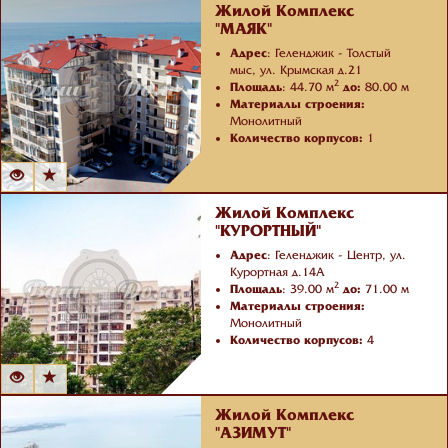
Жилой Комплекс
"МАЯК"
Адрес
: Геленджик - Толстый
мыс, ул. Крымская д.21
2
Площадь
: 44.70 м
до:
80.00 м
Материалы строения:
Монолитный
Количество корпусов:
1
Жилой Комплекс
"КУРОРТНЫЙ"
Адрес
: Геленджик - Центр, ул.
Курортная д.14А
2
Площадь
: 39.00 м
до:
71.00 м
Материалы строения:
Монолитный
Количество корпусов:
4
Жилой Комплекс
"АЗИМУТ"