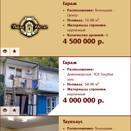
Гараж
Расположение:
Геленджик -
Центр
2
Площадь
: 72.00 м
Материалы строения
:
кирпичный
Количество уровней
: 6
4 500 000 р.
Отделка
: черновая
Гараж
Расположение:
Дивноморское, ГСК Голубая
даль
2
Площадь
: 54.00 м
Материалы строения
:
кирпичный
4 000 000 р.
Количество уровней
: 2
Отделка
: с ремонтом
Таунхаус
Расположение:
Геленджик -