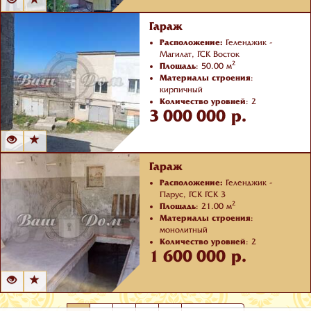
Гараж
Расположение:
Геленджик -
Магилат, ГСК Восток
2
Площадь
: 50.00 м
Материалы строения
:
кирпичный
Количество уровней
: 2
3 000 000 р.
Отделка
: черновая
Гараж
Расположение:
Геленджик -
Парус, ГСК ГСК 3
2
Площадь
: 21.00 м
Материалы строения
:
монолитный
Количество уровней
: 2
1 600 000 р.
Отделка
: черновая