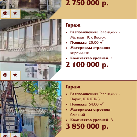
2 750 000 р.
Отделка
: с ремонтом
Гараж
Расположение:
Геленджик -
Магилат, ГСК Восток
2
Площадь
: 25.00 м
Материалы строения
:
кирпичный
Количество уровней
: 1
2 100 000 р.
Отделка
: черновая
Гараж
Расположение:
Геленджик -
Парус, ГСК ГСК-3
2
Площадь
: 64.00 м
Материалы строения
:
блочный
Количество уровней
: 3
3 850 000 р.
Отделка
: с ремонтом