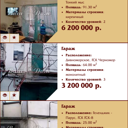
Тонкий мыс
2
Площадь
: 91.30 м
Материалы строения
:
кирпичный
Количество уровней
: 2
6 200 000 р.
Отделка
: с ремонтом
Гараж
Расположение:
Дивноморское, ГСК Черномор
2
Площадь
: 64.00 м
Материалы строения
:
монолитный
Количество уровней
: 3
3 200 000 р.
Отделка
: с ремонтом
Гараж
Расположение:
Геленджик -
Парус, ГСК ГСК-8
2
Площадь
: 25.00 м
Материалы строения
: