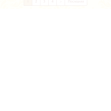
1
2
3
4
>
Последняя
КУПИТЬ ГАРАЖ В
ГЕЛЕНДЖИКЕ
Гаражи в нашем городе давно перестали
быть просто «домом для авто» или
складским помещением. Сегодня их
обустраивают под комфортабельные
жилые помещения разной этажности и
сдают в аренду или живут в них, сдавая
свою квартиру у моря отдыхающим и
гостям курорта. Нередко в гаражах
создают сервисные центры по
обслуживанию автомобилей,
шиномонтажные и ремонтные мастерские.