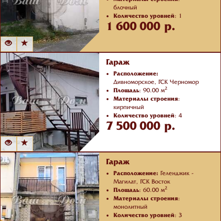
блочный
Количество уровней
: 1
1 600 000 р.
Отделка
: чистовая
Гараж
Расположение:
Дивноморское, ГСК Черномор
2
Площадь
: 90.00 м
Материалы строения
:
кирпичный
Количество уровней
: 4
7 500 000 р.
Отделка
: с ремонтом
Гараж
Расположение:
Геленджик -
Магилат, ГСК Восток
2
Площадь
: 60.00 м
Материалы строения
:
монолитный
Количество уровней
: 3