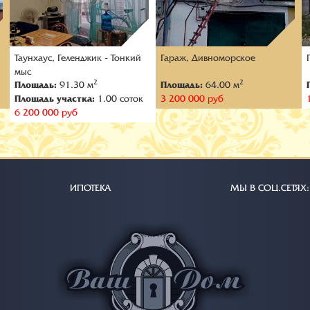
Таунхаус, Геленджик - Тонкий
Гараж, Дивноморское
мыс
2
2
Площадь:
91.30 м
Площадь:
64.00 м
Площадь участка:
1.00 соток
3 200 000 руб
6 200 000 руб
ИПОТЕКА
МЫ В СОЦ.СЕТЯХ