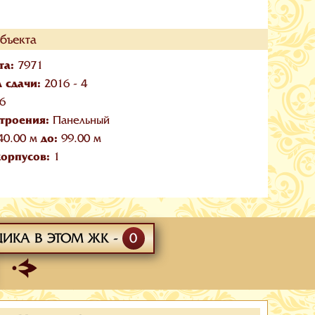
бъекта
та:
7971
л сдачи:
2016 - 4
6
троения:
Панельный
до:
40.00 м
99.00 м
корпусов:
1
ЩИКА В ЭТОМ ЖК -
0