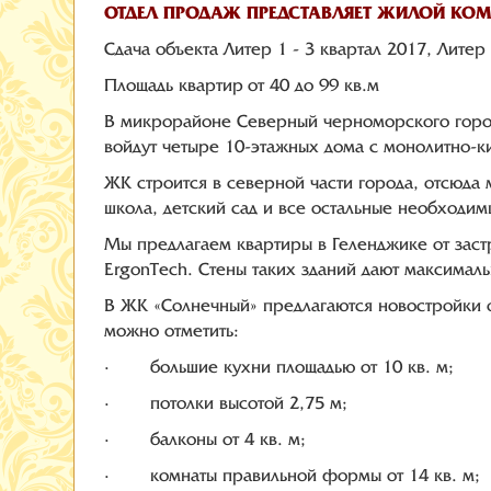
ОТДЕЛ ПРОДАЖ ПРЕДСТАВЛЯЕТ ЖИЛОЙ КОМ
Сдача объекта Литер 1 - 3 квартал 2017, Литер 
Площадь квартир от 40 до 99 кв.м
В микрорайоне Северный черноморского города
войдут четыре 10-этажных дома с монолитно-к
ЖК строится в северной части города, отсюда
школа, детский сад и все остальные необходи
Мы предлагаем квартиры в Геленджике от заст
ErgonTech. Стены таких зданий дают максимал
В ЖК «Солнечный» предлагаются новостройки 
можно отметить:
· большие кухни площадью от 10 кв. м;
· потолки высотой 2,75 м;
· балконы от 4 кв. м;
· комнаты правильной формы от 14 кв. м;