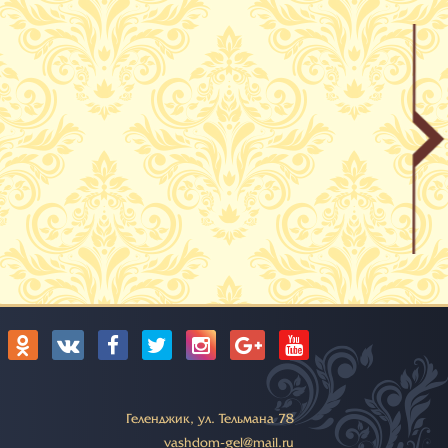
:
Геленджик, ул. Тельмана 78
vashdom-gel@mail.ru