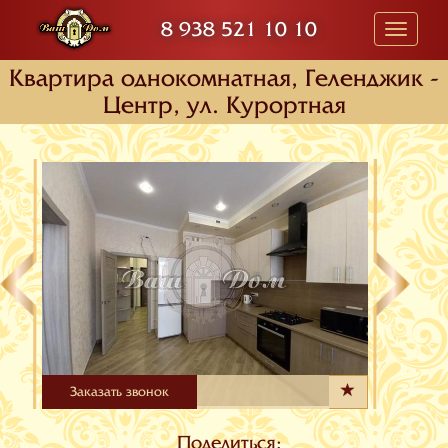
8 938 521 10 10
Toggle
navigati
Квартира oднокомнатная, Геленджик -
Центр, ул. Курортная
Заказать звонок
Поделиться: