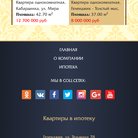
тная,
Квартира oднокомнатная,
Квартира oднокомнатная,
Кварт
ул.
Кабардинка, ул. Мира
Геленджик - Толстый мыс,
Гелен
2
2
Площадь:
42.70 м
Площадь:
37.00 м
Площ
ул. Леселидзе
пер. 
12 700 000 руб
8 000 000 руб
13 30
ГЛАВНАЯ
О КОМПАНИИ
ИПОТЕКА
МЫ В СОЦ.СЕТЯХ:
Квартиры в ипотеку
Геленджик, ул. Тельмана 78