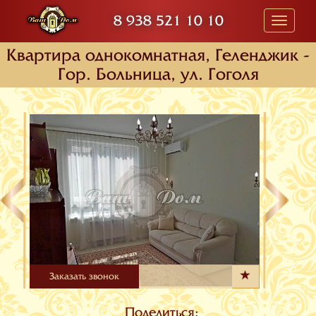
8 938 521 10 10
Toggle
navigati
Квартира oднокомнатная, Геленджик -
Гор. Больница, ул. Гоголя
Заказать звонок
Поделиться: