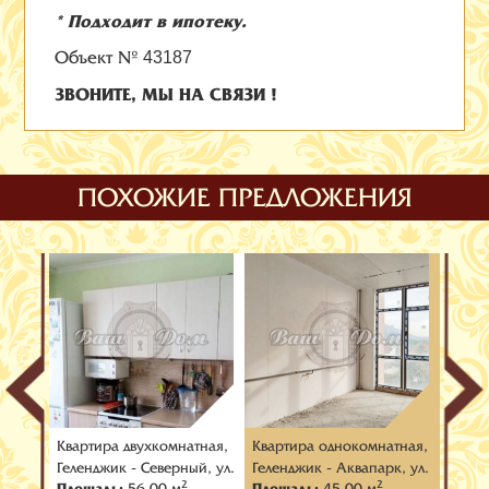
* Подходит в ипотеку.
Объект №
43187
ЗВОНИТЕ, МЫ НА СВЯЗИ !
ПОХОЖИЕ ПРЕДЛОЖЕНИЯ
тная,
Квартира двухкомнатная,
Квартира oднокомнатная,
Кварт
 мыс,
Геленджик - Северный, ул.
Геленджик - Аквапарк, ул.
Гелен
2
2
Площадь:
56.00 м
Площадь:
45.00 м
Площ