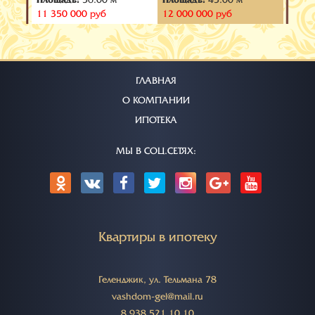
Маршала Жукова
Одесская
ул. К
11 350 000 руб
12 000 000 руб
9 000
ГЛАВНАЯ
О КОМПАНИИ
ИПОТЕКА
МЫ В СОЦ.СЕТЯХ:
Квартиры в ипотеку
Геленджик, ул. Тельмана 78
vashdom-gel@mail.ru
8 938 521 10 10