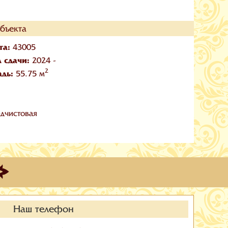
бъекта
та:
43005
л сдачи:
2024 -
2
адь:
55.75 м
дчистовая
Наш телефон