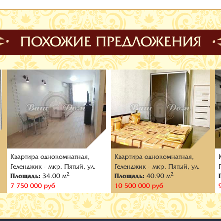
ПОХОЖИЕ ПРЕДЛОЖЕНИЯ
Квартира oднокомнатная,
Квартира oднокомнатная,
Геленджик - мкр. Пятый, ул.
Геленджик - мкр. Пятый, ул.
2
2
Площадь:
34.00 м
Площадь:
40.90 м
Дивноморская
Островского
7 750 000 руб
10 500 000 руб