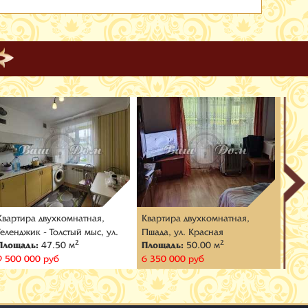
Квартира двухкомнатная,
Квартира двухкомнатная,
Квар
Геленджик - Толстый мыс, ул.
Пшада, ул. Красная
Геле
2
2
Площадь:
47.50 м
Площадь:
50.00 м
Пло
Грибоедова
Гого
9 500 000 руб
6 350 000 руб
11 5