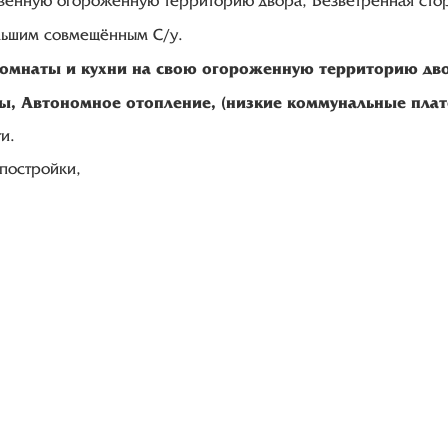
ственную огороженную территорию двора, Безветренная сто
льшим совмещённым С/у.
комнаты и кухни на свою огороженную территорию двор
ы, Автономное отопление, (низкие коммунальные плат
и.
 постройки,