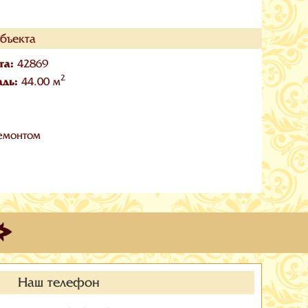
бъекта
та:
42869
2
адь:
44.00 м
емонтом
Наш телефон