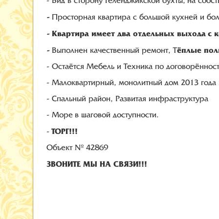
- Вид в сторону Геленджикской бухты, на соб
-
Просторная квартира с большой кухней и бо
-
Квартира имеет два отдельных выхода с 
-
ёплые пол
Выполнен качественный ремонт, Т
- Остаётся Мебель и Техника по договорённост
- Малоквартирный, монолитный дом 2013 года
- Спальный район, Развитая инфраструктура
- Море в шаговой доступности.
ТОРГ!!!
-
Объект № 42869
ЗВОНИТЕ МЫ НА СВЯЗИ!!!