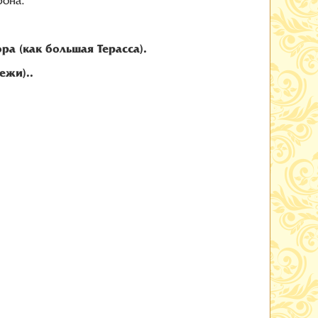
рона.
а (как большая Терасса).
ежи)..