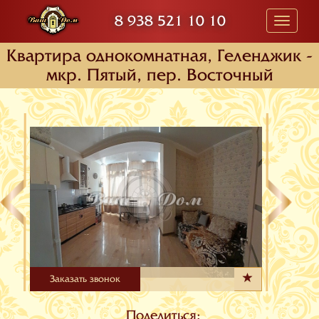
8 938 521 10 10
Toggle
navigati
Квартира oднокомнатная, Геленджик -
мкр. Пятый, пер. Восточный
Заказать звонок
Поделиться: