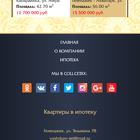
к, ул.
Кабардинка, ул. Мира
Геленджик - Аквапарк, ул.
Гелен
2
2
Площадь:
42.70 м
Площадь:
56.00 м
Площ
Верхняя
Марш
12 700 000 руб
15 500 000 руб
11 35
ГЛАВНАЯ
О КОМПАНИИ
ИПОТЕКА
МЫ В СОЦ.СЕТЯХ:
Квартиры в ипотеку
Геленджик, ул. Тельмана 78
vashdom-gel@mail.ru