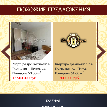
ПОХОЖИЕ ПРЕДЛОЖЕНИЯ
тная,
Квартира трехкомнатная,
Квартира трехкомнатная,
Кварт
ул.
Геленджик - Центр, ул.
Геленджик, ул. Парус
Гелен
2
2
Площадь:
60.00 м
Площадь:
61.60 м
Площ
Тельмана
ул. К
12 500 000 руб
11 800 000 руб
19 00
ГЛАВНАЯ