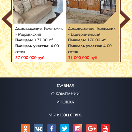
нджик
Домовладение, Геленджик
Домовладение, Геленджик
Домов
- Марьинский
- Екатериненский
- Гол
2
2
2
Площадь:
177.00 м
Площадь:
170.00 м
Площ
.00
Площадь участка:
4.00
Площадь участка:
4.00
Площа
соток
соток
соток
37 000 000 руб
31 000 000 руб
30 00
ГЛАВНАЯ
О КОМПАНИИ
ИПОТЕКА
МЫ В СОЦ.СЕТЯХ: