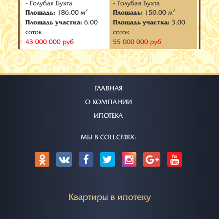
- Голубая Бухта
- Голубая Бухта
- Тол
2
2
2
Площадь:
186.00 м
Площадь:
150.00 м
Площ
.00
Площадь участка:
6.00
Площадь участка:
3.00
Площа
соток
соток
соток
43 000 000 руб
55 000 000 руб
60 00
ГЛАВНАЯ
О КОМПАНИИ
ИПОТЕКА
МЫ В СОЦ.СЕТЯХ:
Квартиры в ипотеку