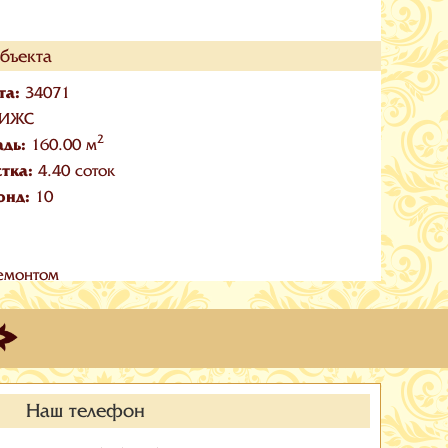
бъекта
та:
34071
ИЖС
2
адь:
160.00 м
стка:
4.40 соток
онд:
10
емонтом
Наш телефон