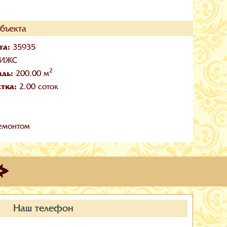
бъекта
та:
35935
ИЖС
2
адь:
200.00 м
стка:
2.00 соток
емонтом
Наш телефон