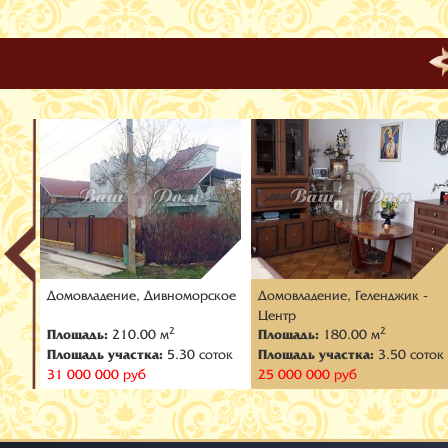
-
Домовладение, Дивноморское
Домовладение, Геленджик -
Центр
2
2
Площадь:
210.00 м
Площадь:
180.00 м
оток
Площадь участка:
5.30 соток
Площадь участка:
3.50 соток
31 000 000 руб
25 000 000 руб