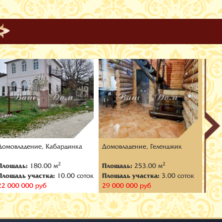
Домовладение, Кабардинка
Домовладение, Геленджик
Домо
2
2
Площадь:
180.00 м
Площадь:
253.00 м
Пло
Площадь участка:
10.00 соток
Площадь участка:
3.00 соток
Площ
22 000 000 руб
29 000 000 руб
25 0