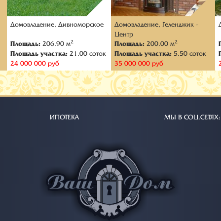
Домовладение, Дивноморское
Домовладение, Геленджик -
Центр
2
2
Площадь:
206.90 м
Площадь:
200.00 м
Площадь участка:
21.00 соток
Площадь участка:
5.50 соток
24 000 000 руб
35 000 000 руб
ИПОТЕКА
МЫ В СОЦ.СЕТЯХ