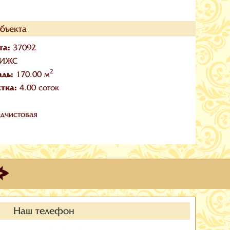
бъекта
та:
37092
ИЖС
2
адь:
170.00 м
стка:
4.00 соток
дчистовая
Наш телефон