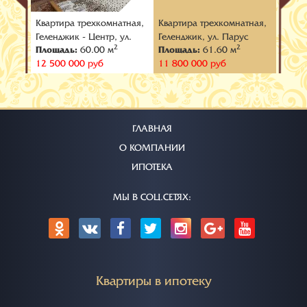
тная,
Квартира трехкомнатная,
Квартира трехкомнатная,
Кварт
ул.
Геленджик - Центр, ул.
Геленджик, ул. Парус
Кабар
2
2
Площадь:
60.00 м
Площадь:
61.60 м
Площ
Тельмана
12 500 000 руб
11 800 000 руб
12 70
ГЛАВНАЯ
О КОМПАНИИ
ИПОТЕКА
МЫ В СОЦ.СЕТЯХ:
Квартиры в ипотеку