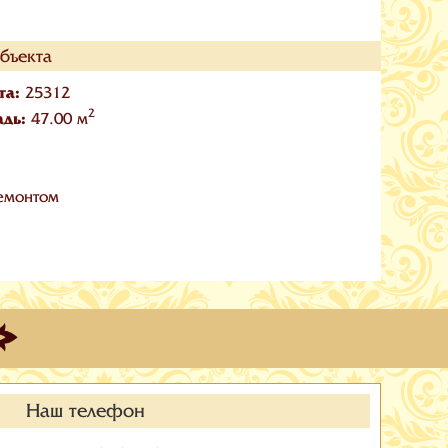
бъекта
та:
25312
2
адь:
47.00 м
емонтом
Наш телефон