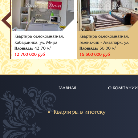
Квартира oднокомнатная,
Квартира oднокомнатная,
ул.
Кабардинка, ул. Мира
Геленджик - Аквапарк, ул.
2
2
Площадь:
42.70 м
Площадь:
56.00 м
Верхняя
12 700 000 руб
15 500 000 руб
ГЛАВНАЯ
О КОМПАНИИ
Квартиры в ипотеку