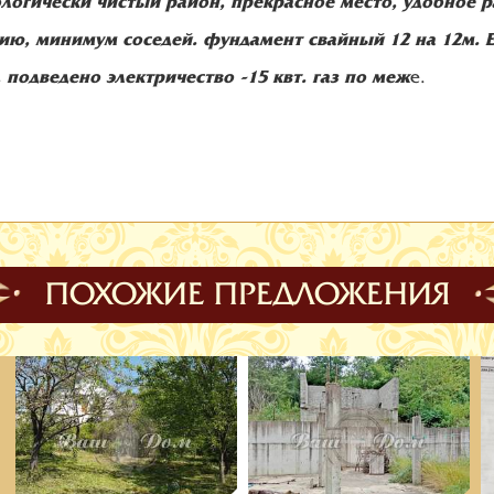
кологически чистый район, прекрасное место, удобное
ю, минимум соседей. фундамент свайный 12 на 12м. Ес
, подведено электричество -15 квт. газ по меж
е.
ПОХОЖИЕ ПРЕДЛОЖЕНИЯ