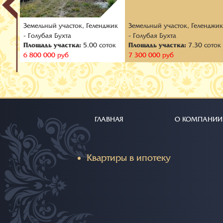
Земельный участок, Геленджик
Земельный участок, Геленджи
- Голубая Бухта
- Голубая Бухта
оток
Площадь участка:
5.00 соток
Площадь участка:
7.30 соток
6 800 000 руб
7 300 000 руб
ГЛАВНАЯ
О КОМПАНИИ
Квартиры в ипотеку