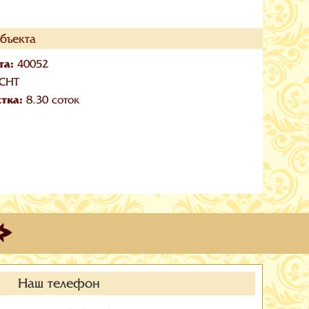
бъекта
та:
40052
СНТ
стка:
8.30 соток
Наш телефон