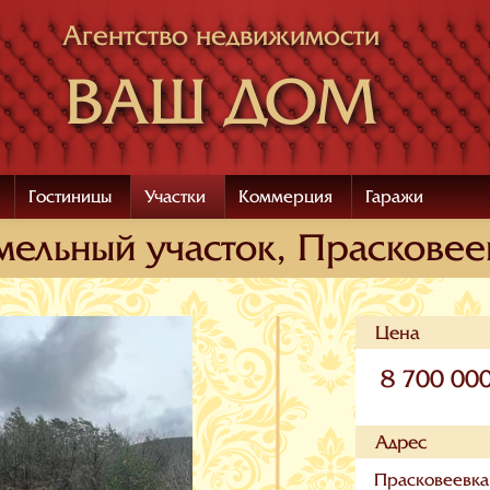
Агентство недвижимости
ВАШ ДОМ
Гостиницы
Участки
Коммерция
Гаражи
мельный участок, Прасковее
Цена
8 700 00
Адрес
Прасковеевка