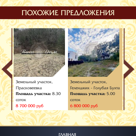
ПОХОЖИЕ ПРЕДЛОЖЕНИЯ
Земельный участок,
Земельный участок,
Земел
Прасковеевка
Геленджик - Голубая Бухта
Дивн
.00
Площадь участка:
8.30
Площадь участка:
5.00
Площа
соток
соток
соток
8 700 000 руб
6 800 000 руб
6 000
ГЛАВНАЯ