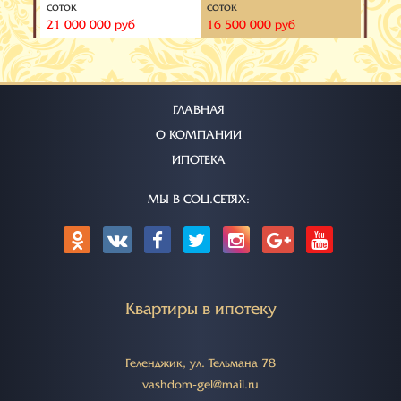
соток
соток
соток
21 000 000 руб
16 500 000 руб
14 99
ГЛАВНАЯ
О КОМПАНИИ
ИПОТЕКА
МЫ В СОЦ.СЕТЯХ:
Квартиры в ипотеку
Геленджик, ул. Тельмана 78
vashdom-gel@mail.ru