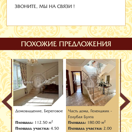
ЗВОНИТЕ, МЫ НА СВЯЗИ !
ПОХОЖИЕ ПРЕДЛОЖЕНИЯ
лый
Домовладение, Береговое
Часть дома, Геленджик -
Домов
Голубая Бухта
2
2
2
Площадь:
112.50 м
Площадь:
180.00 м
Площ
.20
Площадь участка:
4.50
Площадь участка:
2.00
Площа