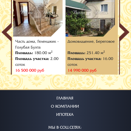
нджик
Часть дома, Геленджик -
Домовладение, Береговое
Домов
Голубая Бухта
Возро
2
2
2
Площадь:
180.00 м
Площадь:
251.40 м
Площ
.20
Площадь участка:
2.00
Площадь участка:
16.00
Площа
соток
соток
соток
16 500 000 руб
14 990 000 руб
19 50
ГЛАВНАЯ
О КОМПАНИИ
ИПОТЕКА
МЫ В СОЦ.СЕТЯХ: