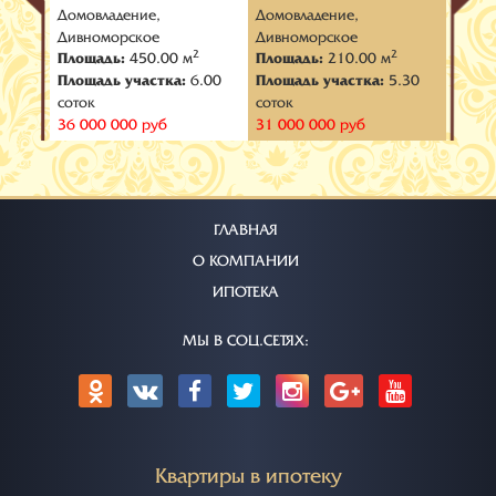
нджик
Домовладение,
Домовладение,
Домов
Дивноморское
Дивноморское
- Гол
2
2
2
Площадь:
450.00 м
Площадь:
210.00 м
Площ
.50
Площадь участка:
6.00
Площадь участка:
5.30
Площа
соток
соток
соток
36 000 000 руб
31 000 000 руб
43 00
ГЛАВНАЯ
О КОМПАНИИ
ИПОТЕКА
МЫ В СОЦ.СЕТЯХ:
Квартиры в ипотеку