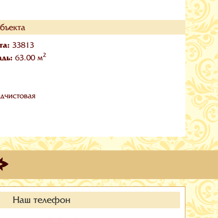
бъекта
та:
33813
2
адь:
63.00 м
дчистовая
Наш телефон