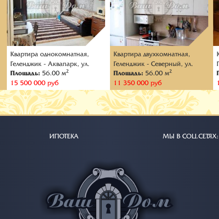
Квартира oднокомнатная,
Квартира двухкомнатная,
Геленджик - Аквапарк, ул.
Геленджик - Северный, ул.
2
2
Площадь:
56.00 м
Площадь:
56.00 м
Верхняя
Маршала Жукова
15 500 000 руб
11 350 000 руб
ИПОТЕКА
МЫ В СОЦ.СЕТЯХ