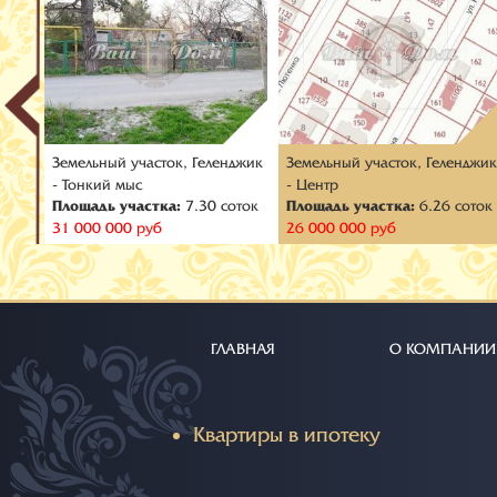
Земельный участок, Геленджик
Земельный участок, Геленджи
- Тонкий мыс
- Центр
соток
Площадь участка:
7.30 соток
Площадь участка:
6.26 соток
31 000 000 руб
26 000 000 руб
ГЛАВНАЯ
О КОМПАНИИ
Квартиры в ипотеку