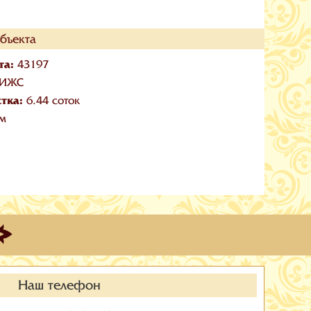
бъекта
та:
43197
ИЖС
стка:
6.44 соток
 м
Наш телефон