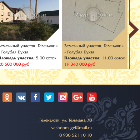
Земельный участок, Геленджик
Земельный участок, Геленджик
Земе
- Голубая Бухта
- Голубая Бухта
- мк
Площадь участка:
5.00 соток
Площадь участка:
11.00 соток
Площ
20 500 000 руб
19 340 000 руб
35 0
:
Геленджик, ул. Тельмана 78
vashdom-gel@mail.ru
8 938 521 10 10