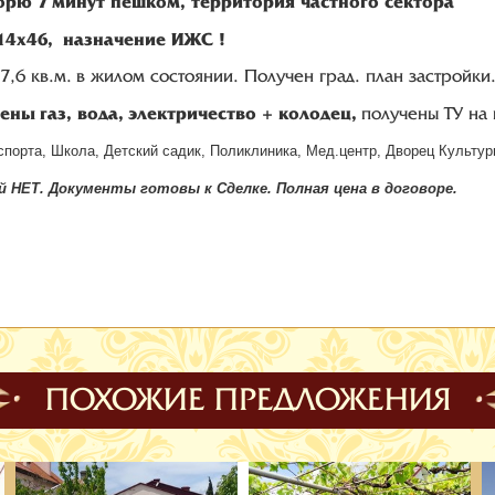
орю 7 минут пешком, территория частного сектора
14х46, назначение ИЖС !
7,6 кв.м. в жилом состоянии. Получен град. план застройк
чены
газ, вода, электричество + колодец,
получены ТУ на 
спорта, Школа, Детский садик, Поликлиника, М
ед.центр, Дворец Культур
ий НЕТ. Документы готовы к Сделке. Полная цена в договоре.
ПОХОЖИЕ ПРЕДЛОЖЕНИЯ