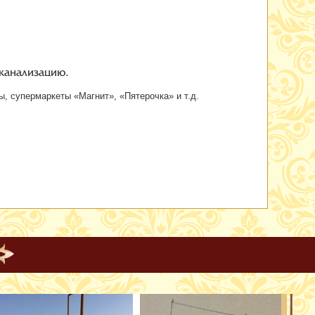
и.
канализацию.
ы,
супермаркеты «Магнит», «Пятерочка» и т.д.