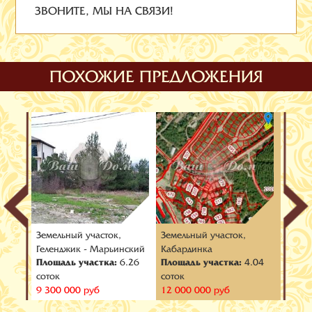
ЗВОНИТЕ, МЫ НА СВЯЗИ!
ПОХОЖИЕ ПРЕДЛОЖЕНИЯ
Земельный участок,
Земельный участок,
Земел
 Бухта
Геленджик - Марьинский
Кабардинка
Адерб
.70
Площадь участка:
6.26
Площадь участка:
4.04
Площа
соток
соток
соток
9 300 000 руб
12 000 000 руб
8 000