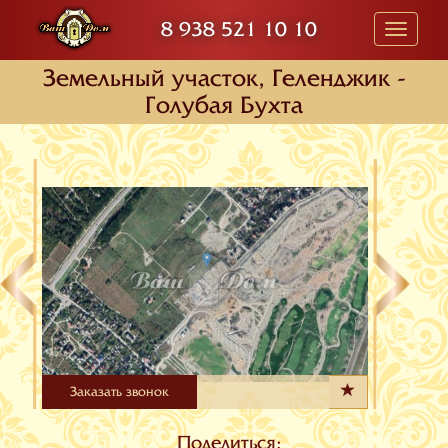
8 938 521 10 10
Toggle
navigati
Земельный участок, Геленджик -
Голубая Бухта
Заказать звонок
Поделиться: