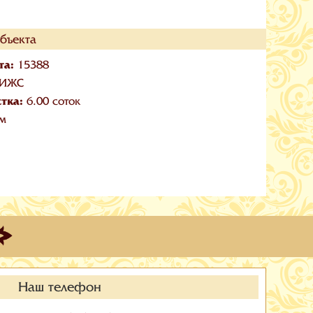
бъекта
та:
15388
ИЖС
стка:
6.00 соток
 м
Наш телефон