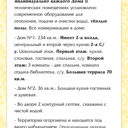
индивидуально каждого Дома (
в
технических помещениях установлено
современное оборудование для
тёплые
отопления, подачи и очистки воды),
полы
. Все коммуникации в доме.
Имеет 2-а входа,
- Дом №1: 234 кв.м.:
2-а С/
центральный и второй через кухню
у.
Первый этаж
Цокольный этаж.
: кухня,
Второй
столовая, гостиная, спальная, с/у.
этаж:
3 комнаты - две спальни, комната
Большая терраса 70
отдыха-библиотека, с/у.
кв.м.
- Дом №2: 36 кв.м,: Большая кухня-гостинная
и душевая.
- Во дворе 2 контурный септик, скважина с
чистой водой.
- Территория огорожена и находится под
видео наблюдением.
Облагороженная дворовая