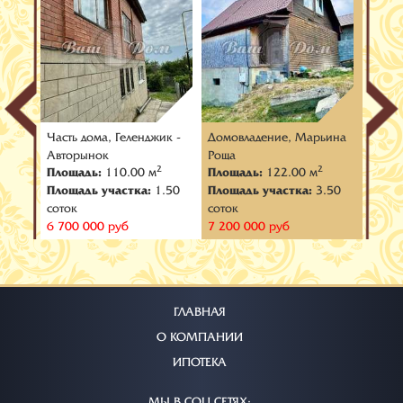
Часть дома, Геленджик -
Домовладение, Марьина
Домов
Авторынок
Роща
Виног
2
2
2
Площадь:
110.00 м
Площадь:
122.00 м
Площ
.50
Площадь участка:
1.50
Площадь участка:
3.50
Площа
соток
соток
соток
6 700 000 руб
7 200 000 руб
8 300
ГЛАВНАЯ
О КОМПАНИИ
ИПОТЕКА
МЫ В СОЦ.СЕТЯХ: