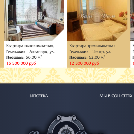
Квартира oднокомнатная,
Квартира трехкомнатная,
Геленджик - Аквапарк, ул.
Геленджик - Центр, ул.
2
2
Площадь:
56.00 м
Площадь:
62.00 м
Верхняя
Колхозная
15 500 000 руб
12 300 000 руб
ИПОТЕКА
МЫ В СОЦ.СЕТЯХ