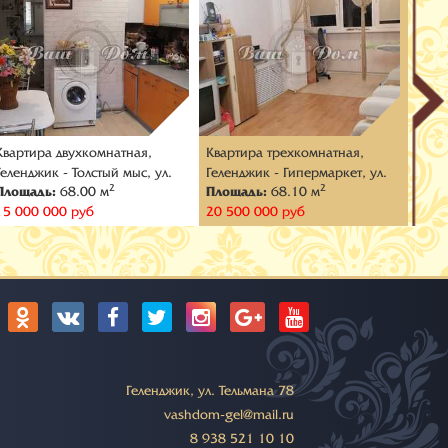
Квартира двухкомнатная,
Квартира трехкомнатная,
Квар
Геленджик - Толстый мыс, ул.
Геленджик - Гипермаркет, ул.
Геле
2
2
Площадь:
68.00 м
Площадь:
68.10 м
Пло
Леселидзе
Нахимова
Прас
15 000 000 руб
20 500 000 руб
17 5
:
Геленджик, ул. Тельмана 78
vashdom-gel@mail.ru
8 938 521 10 10