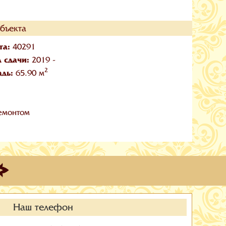
бъекта
та:
40291
л сдачи:
2019 -
2
адь:
65.90 м
емонтом
Наш телефон