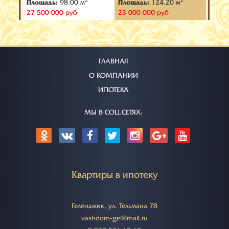
2
2
2
Площадь:
98.00 м
Площадь:
124.20 м
Площ
Курортная
Геленджик - Центр, ул.
Геленд
27 500 000 руб
23 000 000 руб
21 00
Морская
Тельм
ГЛАВНАЯ
О КОМПАНИИ
ИПОТЕКА
МЫ В СОЦ.СЕТЯХ:
Квартиры в ипотеку
Геленджик, ул. Тельмана 78
vashdom-gel@mail.ru