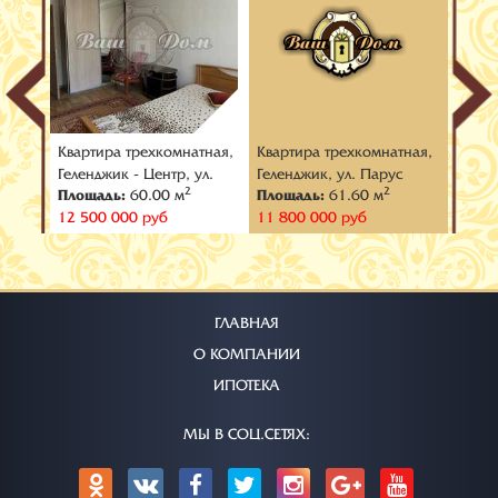
тная,
Квартира трехкомнатная,
Квартира трехкомнатная,
Кварт
й, ул.
Геленджик - Центр, ул.
Геленджик, ул. Парус
Геленд
2
2
Площадь:
60.00 м
Площадь:
61.60 м
Площ
Тельмана
Колхо
12 500 000 руб
11 800 000 руб
12 30
ГЛАВНАЯ
О КОМПАНИИ
ИПОТЕКА
МЫ В СОЦ.СЕТЯХ: